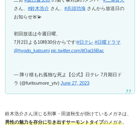
さん、
#鈴木浩介
さん、
#兵頭功海
さんから放送日の
お知らせ🚨💫
初回放送は今週日曜、
7月2日よる10時30分からです❕
#日テレ
#日曜ドラマ
@hyodo_katsumi
pic.twitter.com/itOai16Bac
— 降り積もれ孤独な死よ【公式】日テレ 7月期日ド
ラ (@furitsumore_ytv)
June 27, 2023
鈴木浩介さん演じる刑事・田波秋生が掛けているメガネは、
男性の魅力を存分に引き出すサーモントタイプ
のメガネ
。