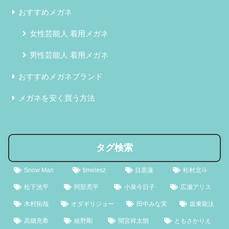
おすすめメガネ
女性芸能人 着用メガネ
男性芸能人 着用メガネ
おすすめメガネブランド
メガネを安く買う方法
タグ検索
Snow Man
timelesz
目黒蓮
松村北斗
松下洸平
阿部亮平
小泉今日子
広瀬アリス
木村拓哉
オダギリジョー
田中みな実
坂東龍汰
高畑充希
綾野剛
間宮祥太朗
ともさかりえ