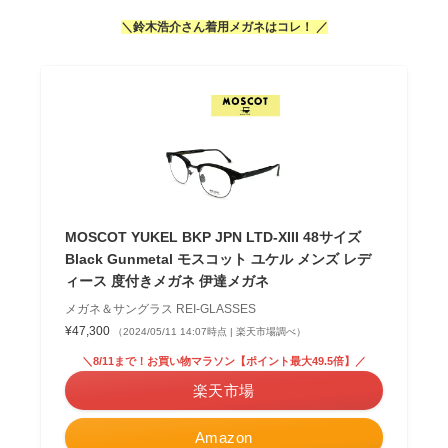
＼
鈴木
浩介
さ
ん
着用
メガネ
は
コレ
！
／
MOSCOT YUKEL BKP JPN LTD-XIII 48サイズ
Black Gunmetal モスコット ユケル メンズ レデ
ィース 度付きメガネ 伊達メガネ
メガネ＆サングラス REI-GLASSES
¥47,300
（2024/05/11 14:07時点 | 楽天市場調べ）
＼8/11まで！お買い物マラソン【ポイント最大49.5倍】／
楽天市場
Amazon