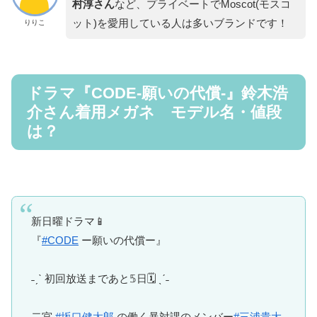
村淳さん
など、プライベートでMoscot(モスコ
ット)を愛用している人は多いブランドです！
りりこ
ドラマ『CODE-願いの代償-』鈴木浩
介さん着用メガネ モデル名・値段
は？
新日曜ドラマ📱
『
#CODE
ー願いの代償ー』
˗ˏˋ 初回放送まであと𝟝日🗓 ˎˊ˗
二宮
#坂口健太郎
の働く暴対課のメンバー
#三浦貴大