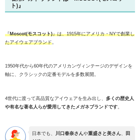
ト)』
『
Moscot(モスコット)
』は、1915年にアメリカ・NYで創業し
たアイウェアブランド
。
1950年代から60年代のアメリカンヴィンテージのデザインを
軸に、クラシックの定番モデルを多数展開。
4世代に渡って高品質なアイウェアを生み出し、
多くの歴史人
や有名な著名人らが愛用してきたメガネブランドです
。
日本でも、
川口春奈さん
や
重盛さと美さん
、
田