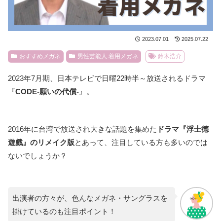
2023.07.01
2025.07.22
おすすめメガネ
男性芸能人 着用メガネ
鈴木浩介
2023年7月期、日本テレビで日曜22時半～放送されるドラマ
『
CODE-願いの代償-
』。
2016年に台湾で放送され大きな話題を集めた
ドラマ『浮士德
遊戲』のリメイク版
とあって、注目している方も多いのでは
ないでしょうか？
出演者の方々が、色んなメガネ・サングラスを
掛けているのも注目ポイント！