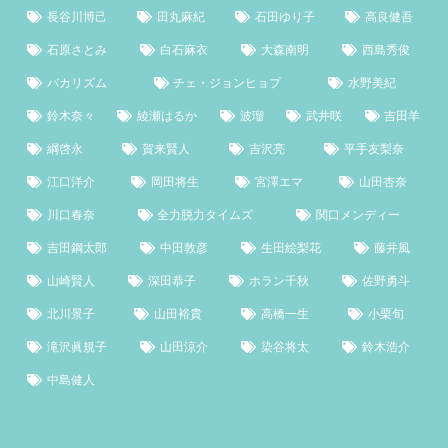
長谷川博己
田丸麻紀
石田ゆり子
高良健吾
石原さとみ
白石麻衣
大森南明
西島秀俊
バカリズム
チェ・ジョンヒョプ
水野美紀
鈴木奈々
綾瀬はるか
波瑠
武井咲
吉田羊
綱啓永
賀来賢人
吉沢亮
平手友梨奈
江口洋介
岡田将生
宮澤エマ
山田杏奈
川口春奈
全力脱力タイムズ
関口メンディー
吉田鋼太郎
中田敦彦
生田絵梨花
藤井風
山崎賢人
深田恭子
ホラン千秋
佐野勇斗
北川景子
山田裕貴
高橋一生
小栗旬
滝沢眞規子
山田涼介
染谷将太
鈴木浩介
中島健人