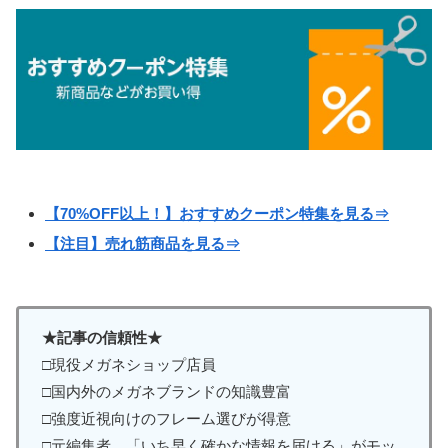
【70%OFF以上！】おすすめクーポン特集を見る⇒
【注目】売れ筋商品を見る⇒
★記事の信頼性★
□現役メガネショップ店員
□国内外のメガネブランドの知識豊富
□強度近視向けのフレーム選びが得意
□元編集者。「いち早く確かな情報を届ける」がモッ