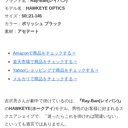
ブランド名：
Ray-Ban
(
レイバン
)
モデル名：
HAWKEYE OPTICS
サイズ：
50□21-145
カラー：
ポリッシュ ブラック
素材：
アセテート
Amazonで商品をチェックする⇒
楽天市場で商品をチェックする⇒
Yahoo!ショッピングで商品をチェックする⇒
メルカリで商品をチェックする⇒
吉沢亮さんが劇中で掛けているのは、
『
Ray-Ban
(
レイバン
)』
の
HAWKEYE
(
ホークアイ
)モデル。男性のお客様に好まれるス
クエアシェイプで、「迷ったらこれを掛ければ間違いない」
といっても過言ではありません。