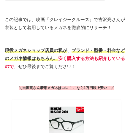
この記事では、映画『クレイジークルーズ』で吉沢亮さんが
衣装として着用しているメガネを徹底的にリサーチ！
現役メガネショップ店員の私が
、
ブランド・型番・料金など
のメガネ情報はもちろん、
安く購入する方法も紹介している
ので
、ぜひ最後までご覧ください！
＼
吉沢
亮さん
着用
メガネ
は
コレ
ここなら
1
万円
以上
安い
！
／