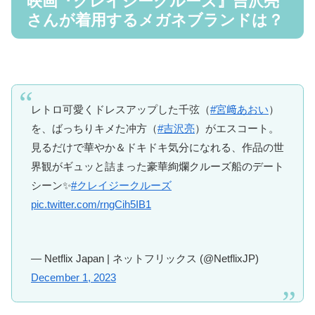
映画『クレイジークルーズ』吉沢亮
さんが着用するメガネブランドは？
レトロ可愛くドレスアップした千弦（
#宮﨑あおい
）
を、ばっちりキメた冲方（
#吉沢亮
）がエスコート。
見るだけで華やか＆ドキドキ気分になれる、作品の世
界観がギュッと詰まった豪華絢爛クルーズ船のデート
シーン✨
#クレイジークルーズ
pic.twitter.com/rngCih5IB1
— Netflix Japan | ネットフリックス (@NetflixJP)
December 1, 2023