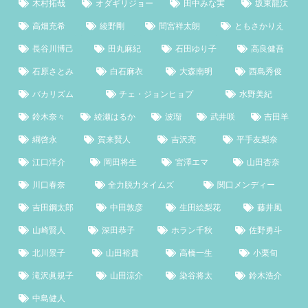
木村拓哉
オダギリジョー
田中みな実
坂東龍汰
高畑充希
綾野剛
間宮祥太朗
ともさかりえ
長谷川博己
田丸麻紀
石田ゆり子
高良健吾
石原さとみ
白石麻衣
大森南明
西島秀俊
バカリズム
チェ・ジョンヒョプ
水野美紀
鈴木奈々
綾瀬はるか
波瑠
武井咲
吉田羊
綱啓永
賀来賢人
吉沢亮
平手友梨奈
江口洋介
岡田将生
宮澤エマ
山田杏奈
川口春奈
全力脱力タイムズ
関口メンディー
吉田鋼太郎
中田敦彦
生田絵梨花
藤井風
山崎賢人
深田恭子
ホラン千秋
佐野勇斗
北川景子
山田裕貴
高橋一生
小栗旬
滝沢眞規子
山田涼介
染谷将太
鈴木浩介
中島健人