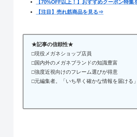
【70%OFF以上！】おすすめクーポン特集
【注目】売れ筋商品を見る⇒
★記事の信頼性★
□現役メガネショップ店員
□国内外のメガネブランドの知識豊富
□強度近視向けのフレーム選びが得意
□元編集者。「いち早く確かな情報を届ける