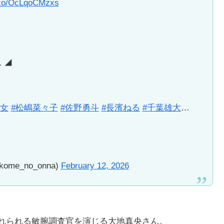
t.co/OcLqoCMzxs
 ◢
の女
#松嶋菜々子
#佐野勇斗
#長濱ねる
#千葉雄大
…
e_no_onna)
February 12, 2026
恐れられる敏腕調査官を演じる大地真央さん。