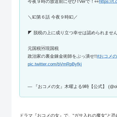
今夜９時の放送前にぜひTVerで！👀
https://
＼💴第６話 今夜９時💴／
◤ 脱税の上に成り立つ幸せは認められません
元国税🆚現国税
政治家の裏金錬金術師をぶっ潰せ!!
#おコメ
pic.twitter.com/bVmRpByfkj
— 『おコメの女』木曜よる9時【公式】 (@okom
ドラマ『おコメの女』で、“ガサ入れの魔女”と