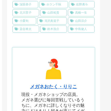
深田恭子
ホラン千秋
佐野勇斗
北川景子
山田裕貴
高橋一生
小栗旬
滝沢眞規子
山田涼介
染谷将太
鈴木浩介
中島健人
メガネおたく・りりこ
現役・メガネショップの店員。
メガネ選びに毎回苦戦しているう
ちに、メガネに詳しくなりその魅
力にドはまり！好きが高じてメガ