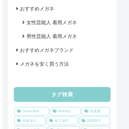
おすすめメガネ
女性芸能人 着用メガネ
男性芸能人 着用メガネ
おすすめメガネブランド
メガネを安く買う方法
タグ検索
Snow Man
timelesz
目黒蓮
松村北斗
松下洸平
阿部亮平