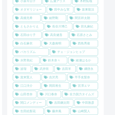
小泉今日子
広瀬アリス
木村拓哉
オダギリジョー
田中みな実
坂東龍汰
高畑充希
綾野剛
間宮祥太朗
ともさかりえ
長谷川博己
田丸麻紀
石田ゆり子
高良健吾
石原さとみ
白石麻衣
大森南明
西島秀俊
バカリズム
チェ・ジョンヒョプ
水野美紀
鈴木奈々
綾瀬はるか
波瑠
武井咲
吉田羊
綱啓永
賀来賢人
吉沢亮
平手友梨奈
江口洋介
岡田将生
宮澤エマ
山田杏奈
川口春奈
全力脱力タイムズ
関口メンディー
吉田鋼太郎
中田敦彦
生田絵梨花
藤井風
山崎賢人