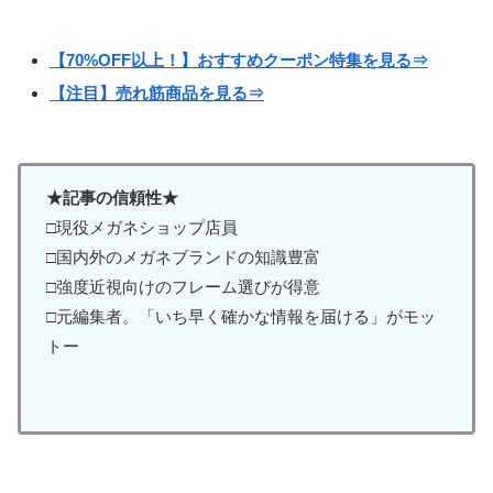
【70%OFF以上！】おすすめクーポン特集を見る⇒
【注目】売れ筋商品を見る⇒
★記事の信頼性★
□現役メガネショップ店員
□国内外のメガネブランドの知識豊富
□強度近視向けのフレーム選びが得意
□元編集者。「いち早く確かな情報を届ける」がモッ
トー