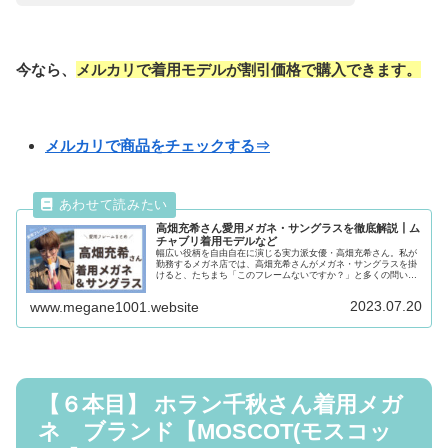
今なら、
メルカリで着用モデルが割引価格で購入できます。
メルカリで商品をチェックする⇒
高畑充希さん愛用メガネ・サングラスを徹底解説┃ム
チャブリ着用モデルなど
幅広い役柄を自由自在に演じる実力派女優・高畑充希さん。私が
勤務するメガネ店では、高畑充希さんがメガネ・サングラスを掛
けると、たちまち「このフレームないですか？」と多くの問い合
わせが寄せられます。りりこ私の中では、メガネが似合う女性ナ
ンバー3...
2023.07.20
www.megane1001.website
【６本目】 ホラン千秋さん着用メガ
ネ ブランド【MOSCOT(モスコッ