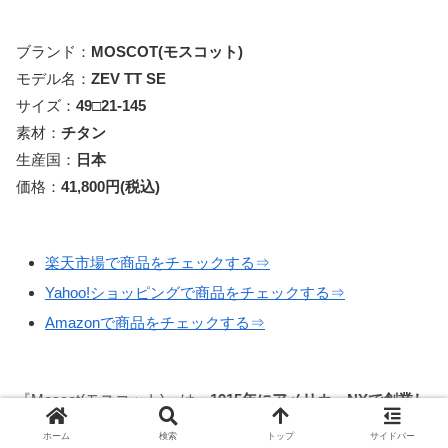
ブランド：
MOSCOT(モスコット)
モデル名：
ZEV TT SE
サイズ：
49□21-145
素材：
チタン
生産国：
日本
価格：
41,800円(税込)
楽天市場で商品をチェックする⇒
Yahoo!ショッピングで商品をチェックする⇒
Amazonで商品をチェックする⇒
『Moscot(モスコット)』は、
1915年にアメリカ・NYで創業し
たアイウェアブランド
。
ホーム
検索
トップ
サイドバー