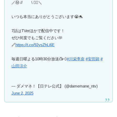
／Ⓜ️ // \ ❤️‍🔥＼
いつも本当にありがとうございます😭🐬
7話はTVerほかで配信中です！
ぜひ何度でもご覧ください🫶
🔗
https://t.co/92ysZhLi6E
毎週日曜よる10時30分放送📺💨
#川栄李奈
#安田顕
#
山田涼介
— ダメマネ！【日テレ公式】 (@damemane_ntv)
June 2, 2025