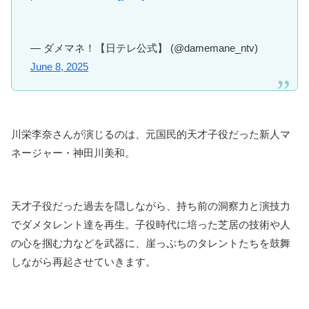
— ダメマネ！【日テレ公式】 (@damemane_ntv)
June 8, 2025
川栄李奈さんが演じるのは、元国民的天才子役だった新人マ
ネージャー・神田川美和。
天才子役だった過去を隠しながら、持ち前の洞察力と演技力
でダメタレント達を再生。子役時代に培った芝居の技術や人
の心を掴む力などを武器に、崖っぷちのタレントたちを鼓舞
しながら再起させていきます。