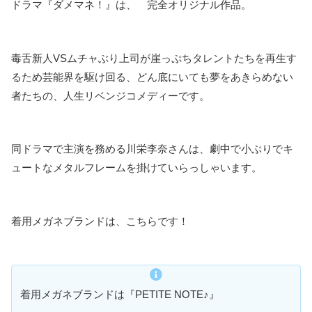
ドラマ『ダメマネ！』は、 完全オリジナル作品。
毒舌新人VSムチャぶり上司が崖っぷちタレントたちを再生す
るため芸能界を駆け回る、どん底にいても夢をあきらめない
者たちの、人生リベンジコメディーです。
同ドラマで主演を務める川栄李奈さんは、劇中で小ぶりでキ
ュートなメタルフレームを掛けていらっしゃいます。
着用メガネブランドは、こちらです！
着用メガネブランドは『PETITE NOTE♪』