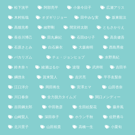
松下洸平
阿部亮平
小泉今日子
広瀬アリス
木村拓哉
オダギリジョー
田中みな実
坂東龍汰
高畑充希
綾野剛
間宮祥太朗
ともさかりえ
長谷川博己
田丸麻紀
石田ゆり子
高良健吾
石原さとみ
白石麻衣
大森南明
西島秀俊
バカリズム
チェ・ジョンヒョプ
水野美紀
鈴木奈々
綾瀬はるか
波瑠
武井咲
吉田羊
綱啓永
賀来賢人
吉沢亮
平手友梨奈
江口洋介
岡田将生
宮澤エマ
山田杏奈
川口春奈
全力脱力タイムズ
関口メンディー
吉田鋼太郎
中田敦彦
生田絵梨花
藤井風
山崎賢人
深田恭子
ホラン千秋
佐野勇斗
北川景子
山田裕貴
高橋一生
小栗旬