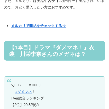
また、メルカリには美品中古が【2万円台〜】出品されている
ので、お安く購入したい方におすすめです。
メルカリで商品をチェックする⇒
【1本目】ドラマ『ダメマネ！』衣
装 川栄李奈さんのメガネは？
＼❤️‍🔥 \ // 🙅🏻‍♀️／
#ダメマネ
！
TVer総合ランキング
【2位】20:53現在