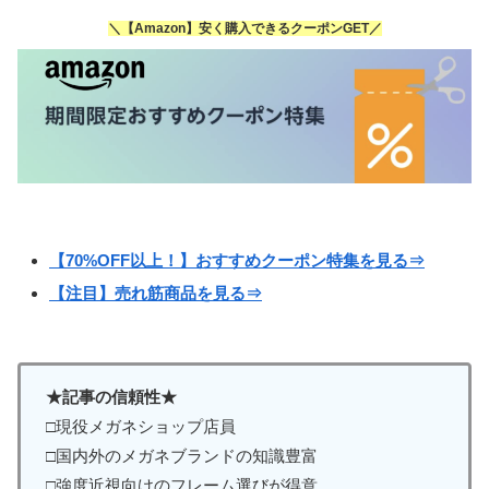
＼【Amazon】安く購入できるクーポンGET／
【70%OFF以上！】おすすめクーポン特集を見る⇒
【注目】売れ筋商品を見る⇒
★記事の信頼性★
□現役メガネショップ店員
□国内外のメガネブランドの知識豊富
□強度近視向けのフレーム選びが得意