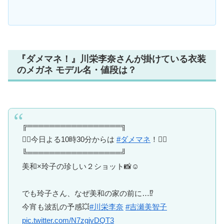
『ダメマネ！』川栄李奈さんが掛けている衣装
のメガネ モデル名・値段は？
╔═════════════════╗
❤️‍🔥今日よる10時30分からは
#ダメマネ
！❤️‍🔥
╚═════════════════╝
美和×玲子の珍しい２ショット📸☺️
でも玲子さん、なぜ美和の家の前に…⁉️
今宵も波乱の予感💥
#川栄李奈
#吉瀬美智子
pic.twitter.com/N7zgjvDQT3