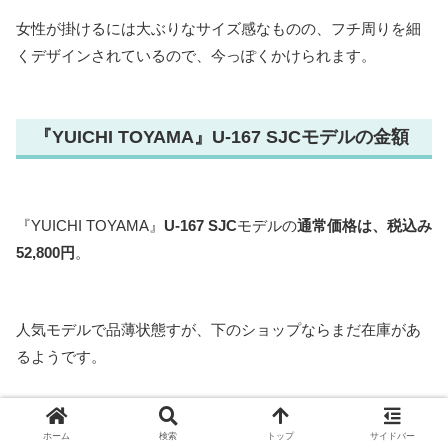
女性が掛けるには大ぶりなサイズ感なものの、フチ周りを細
くデザインされているので、今っぽくかけられます。
『YUICHI TOYAMA』U-167 SJCモデルの金額
『YUICHI TOYAMA』
U-167 SJC
モデルの
通常価格は、税込み
52,800円
。
人気モデルで品薄状態すが、下のショップならまだ在庫があ
るようです。
正規取扱店のオンラインサイトを見る⇒
ホーム
検索
トップ
サイドバー