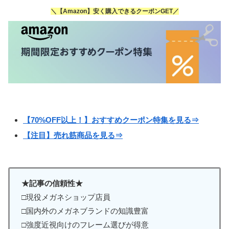
＼【Amazon】安く購入できるクーポンGET／
【70%OFF以上！】おすすめクーポン特集を見る⇒
【注目】売れ筋商品を見る⇒
★記事の信頼性★
□現役メガネショップ店員
□国内外のメガネブランドの知識豊富
□強度近視向けのフレーム選びが得意