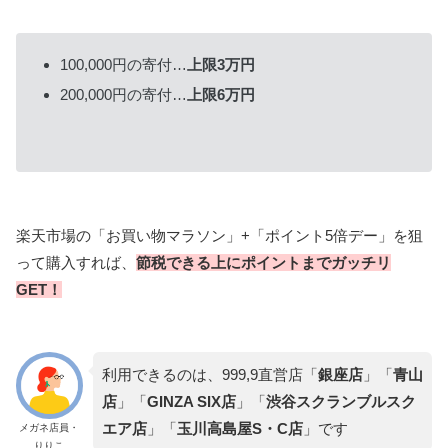
100,000円の寄付…
上限3万円
200,000円の寄付…
上限6万円
楽天市場の「お買い物マラソン」+「ポイント5倍デー」を狙
って購入すれば、
節税できる上にポイントまでガッチリ
GET
！
利用できるのは、999,9直営店「
銀座店
」「
青山
店
」「
GINZA SIX店
」「
渋谷スクランブルスク
エア店
」「
玉川高島屋S・C店
」です
メガネ店員・
りりこ