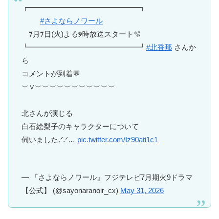
┏━━━━━━━━━━━━━━━┓
#さよならノワール
𝟕月𝟕日(火)よる𝟗時放送スタート🫧
┗━━━━━━━━━━━━━━━┛
#北香那
さんか
ら
コメントが到着💬
︶∨︶︶︶︶︶︶︶︶︶︶︶
北さんが演じる
白石絵梨子のキャラクターについて
伺いました.ᐟ.ᐟ…
pic.twitter.com/Iz90ati1c1
— 『さよならノワール』フジテレビ7月期火9ドラマ
【公式】 (@sayonaranoir_cx)
May 31, 2026