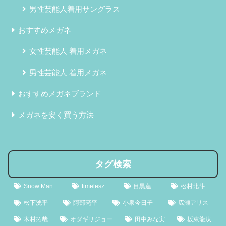
男性芸能人着用サングラス
おすすめメガネ
女性芸能人 着用メガネ
男性芸能人 着用メガネ
おすすめメガネブランド
メガネを安く買う方法
タグ検索
Snow Man
timelesz
目黒蓮
松村北斗
松下洸平
阿部亮平
小泉今日子
広瀬アリス
木村拓哉
オダギリジョー
田中みな実
坂東龍汰