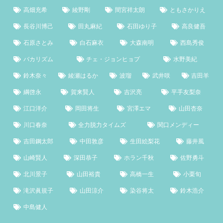
高畑充希
綾野剛
間宮祥太朗
ともさかりえ
長谷川博己
田丸麻紀
石田ゆり子
高良健吾
石原さとみ
白石麻衣
大森南明
西島秀俊
バカリズム
チェ・ジョンヒョプ
水野美紀
鈴木奈々
綾瀬はるか
波瑠
武井咲
吉田羊
綱啓永
賀来賢人
吉沢亮
平手友梨奈
江口洋介
岡田将生
宮澤エマ
山田杏奈
川口春奈
全力脱力タイムズ
関口メンディー
吉田鋼太郎
中田敦彦
生田絵梨花
藤井風
山崎賢人
深田恭子
ホラン千秋
佐野勇斗
北川景子
山田裕貴
高橋一生
小栗旬
滝沢眞規子
山田涼介
染谷将太
鈴木浩介
中島健人