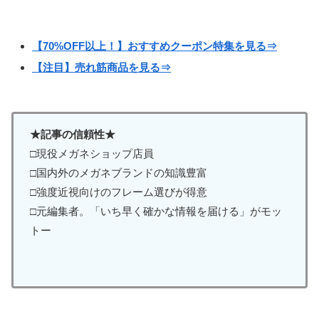
【70%OFF以上！】おすすめクーポン特集を見る⇒
【注目】売れ筋商品を見る⇒
★記事の信頼性★
□現役メガネショップ店員
□国内外のメガネブランドの知識豊富
□強度近視向けのフレーム選びが得意
□元編集者。「いち早く確かな情報を届ける」がモッ
トー