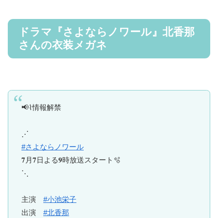
ドラマ『さよならノワール』北香那
さんの衣装メガネ
📢⌇情報解禁
⋰
#さよならノワール
𝟕月𝟕日よる𝟗時放送スタート🫧
⋱
主演
#小池栄子
出演
#北香那