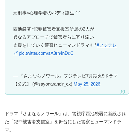
元刑事×心理学者のバディ誕生.ᐟ.ᐟ
西池袋署･犯罪被害者支援室所属の2人が
異なるアプローチで被害者らに寄り添い
支援をしていく警察ヒューマンドラマ✧˖°
#フジテレ
ビ
pic.twitter.com/sA8rh4nDdC
— 『さよならノワール』フジテレビ7月期火9ドラマ
【公式】 (@sayonaranoir_cx)
May 25, 2026
ドラマ『さよならノワール』は、警視庁西池袋署に新設され
た「犯罪被害者支援室」を舞台にした警察ヒューマンドラ
マ。