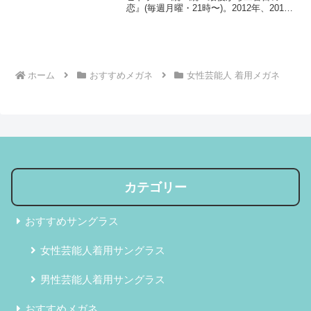
恋』(毎週月曜・21時〜)。2012年、2014
年に続き11年ぶりの続編とあって、楽し
みに観賞されていた方も多いのではない
でしょうか。メガネ店員・りりこメガネ
おたく...
ホーム
おすすめメガネ
女性芸能人 着用メガネ
カテゴリー
おすすめサングラス
女性芸能人着用サングラス
男性芸能人着用サングラス
おすすめメガネ