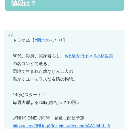
値段は？
ドラマ10【
#団地のふたり
】
50代、独身、実家暮らし。
#小泉今日子
×
#小林聡美
の名コンビで送る、
団地で生まれた幼なじみ二人の
温かくユーモラスな友情の物語。
14(火)スタート！
毎週火曜よる10時[総合]＜全10回＞
🔗NHK ONEで同時・見逃し配信予定
https://t.co/2fHUcqA3oz
pic.twitter.com/AWUhbRlLfj