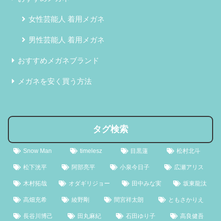
女性芸能人 着用メガネ
男性芸能人 着用メガネ
おすすめメガネブランド
メガネを安く買う方法
タグ検索
Snow Man
timelesz
目黒蓮
松村北斗
松下洸平
阿部亮平
小泉今日子
広瀬アリス
木村拓哉
オダギリジョー
田中みな実
坂東龍汰
高畑充希
綾野剛
間宮祥太朗
ともさかりえ
長谷川博己
田丸麻紀
石田ゆり子
高良健吾