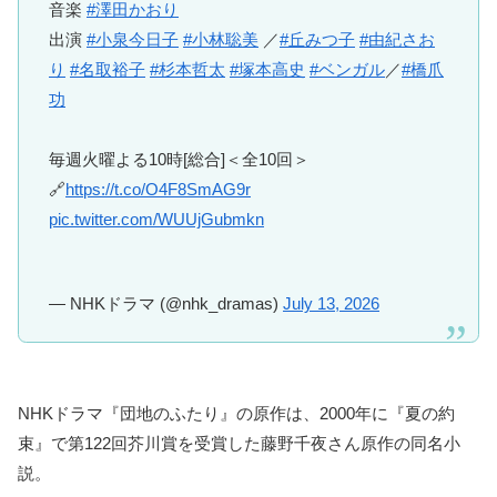
音楽
#澤田かおり
出演
#小泉今日子
#小林聡美
／
#丘みつ子
#由紀さお
り
#名取裕子
#杉本哲太
#塚本高史
#ベンガル
／
#橋爪
功
毎週火曜よる10時[総合]＜全10回＞
🔗
https://t.co/O4F8SmAG9r
pic.twitter.com/WUUjGubmkn
— NHKドラマ (@nhk_dramas)
July 13, 2026
NHKドラマ『団地のふたり』の原作は、2000年に『夏の約
束』で第122回芥川賞を受賞した藤野千夜さん原作の同名小
説。