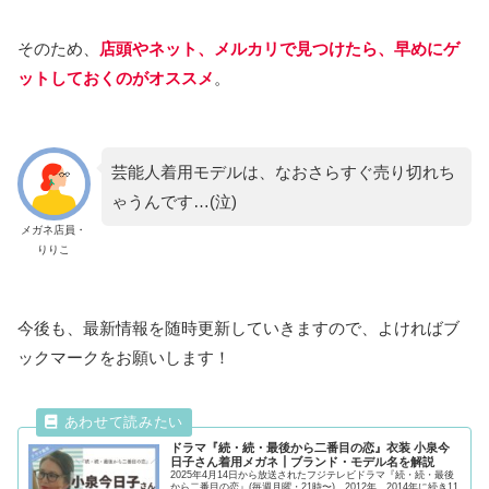
そのため、
店頭や
ネット、メルカリで見つけたら、早めにゲ
ットしておくのがオススメ
。
芸能人着用モデルは、なおさらすぐ売り切れち
ゃうんです…(泣)
メガネ店員・
りりこ
今後も、最新情報を随時更新していきますので、よければブ
ックマークをお願いします！
ドラマ『続・続・最後から二番目の恋』衣装 小泉今
日子さん着用メガネ┃ブランド・モデル名を解説
2025年4月14日から放送されたフジテレビドラマ『続・続・最後
から二番目の恋』(毎週月曜・21時〜)。2012年、2014年に続き11