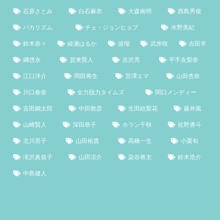
石原さとみ
白石麻衣
大森南明
西島秀俊
バカリズム
チェ・ジョンヒョプ
水野美紀
鈴木奈々
綾瀬はるか
波瑠
武井咲
吉田羊
綱啓永
賀来賢人
吉沢亮
平手友梨奈
江口洋介
岡田将生
宮澤エマ
山田杏奈
川口春奈
全力脱力タイムズ
関口メンディー
吉田鋼太郎
中田敦彦
生田絵梨花
藤井風
山崎賢人
深田恭子
ホラン千秋
佐野勇斗
北川景子
山田裕貴
高橋一生
小栗旬
滝沢眞規子
山田涼介
染谷将太
鈴木浩介
中島健人