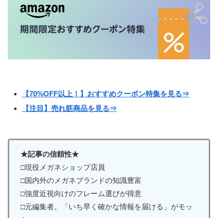
【70%OFF以上！】おすすめクーポン特集を見る⇒
【注目】売れ筋商品を見る⇒
★記事の信頼性★
□現役メガネショップ店員
□国内外のメガネブランドの知識豊富
□強度近視向けのフレーム選びが得意
□元編集者。「いち早く確かな情報を届ける」がモッ