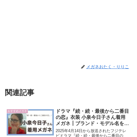
メガネおたく・りりこ
関連記事
ドラマ『続・続・最後から二番目
おすすめメガネ
の恋』衣装 小泉今日子さん着用
メガネ┃ブランド・モデル名を解
説
2025年4月14日から放送されたフジテレ
ビドラマ『続・続・最後から二番目の