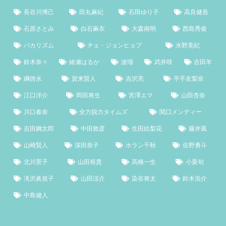
長谷川博己
田丸麻紀
石田ゆり子
高良健吾
石原さとみ
白石麻衣
大森南明
西島秀俊
バカリズム
チェ・ジョンヒョプ
水野美紀
鈴木奈々
綾瀬はるか
波瑠
武井咲
吉田羊
綱啓永
賀来賢人
吉沢亮
平手友梨奈
江口洋介
岡田将生
宮澤エマ
山田杏奈
川口春奈
全力脱力タイムズ
関口メンディー
吉田鋼太郎
中田敦彦
生田絵梨花
藤井風
山崎賢人
深田恭子
ホラン千秋
佐野勇斗
北川景子
山田裕貴
高橋一生
小栗旬
滝沢眞規子
山田涼介
染谷将太
鈴木浩介
中島健人