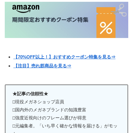
【70%OFF以上！】おすすめクーポン特集を見る⇒
【注目】売れ筋商品を見る⇒
★記事の信頼性★
□現役メガネショップ店員
□国内外のメガネブランドの知識豊富
□強度近視向けのフレーム選びが得意
□元編集者。「いち早く確かな情報を届ける」がモッ