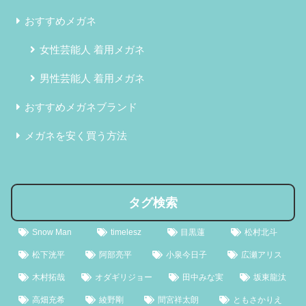
おすすめメガネ
女性芸能人 着用メガネ
男性芸能人 着用メガネ
おすすめメガネブランド
メガネを安く買う方法
タグ検索
Snow Man
timelesz
目黒蓮
松村北斗
松下洸平
阿部亮平
小泉今日子
広瀬アリス
木村拓哉
オダギリジョー
田中みな実
坂東龍汰
高畑充希
綾野剛
間宮祥太朗
ともさかりえ