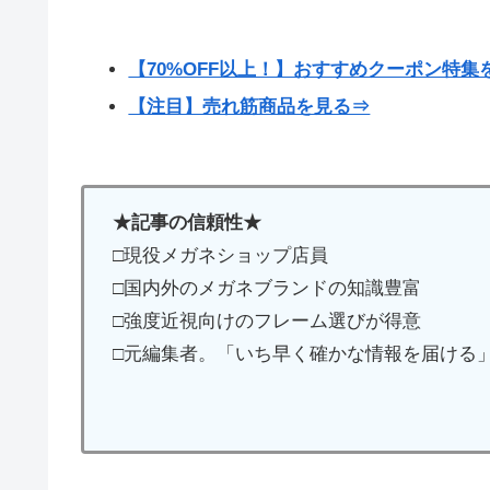
【70%OFF以上！】おすすめクーポン特集
【注目】売れ筋商品を見る⇒
★記事の信頼性★
□現役メガネショップ店員
□国内外のメガネブランドの知識豊富
□強度近視向けのフレーム選びが得意
□元編集者。「いち早く確かな情報を届ける