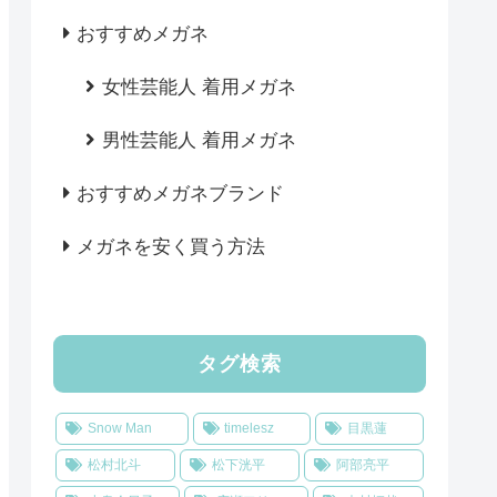
おすすめメガネ
女性芸能人 着用メガネ
男性芸能人 着用メガネ
おすすめメガネブランド
メガネを安く買う方法
タグ検索
Snow Man
timelesz
目黒蓮
松村北斗
松下洸平
阿部亮平