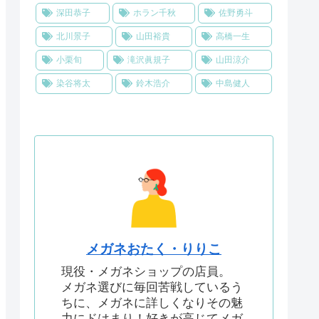
深田恭子
ホラン千秋
佐野勇斗
北川景子
山田裕貴
高橋一生
小栗旬
滝沢眞規子
山田涼介
染谷将太
鈴木浩介
中島健人
メガネおたく・りりこ
現役・メガネショップの店員。
メガネ選びに毎回苦戦しているう
ちに、メガネに詳しくなりその魅
力にドはまり！好きが高じてメガ