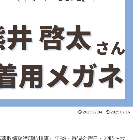
2025.07.04
2025.09.16
 麻薬取締取締部特捜班』(TBS・毎週金曜日・22時〜放