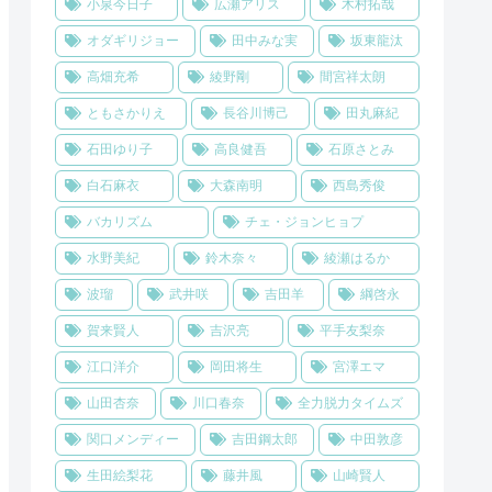
小泉今日子
広瀬アリス
木村拓哉
オダギリジョー
田中みな実
坂東龍汰
高畑充希
綾野剛
間宮祥太朗
ともさかりえ
長谷川博己
田丸麻紀
石田ゆり子
高良健吾
石原さとみ
白石麻衣
大森南明
西島秀俊
バカリズム
チェ・ジョンヒョプ
水野美紀
鈴木奈々
綾瀬はるか
波瑠
武井咲
吉田羊
綱啓永
賀来賢人
吉沢亮
平手友梨奈
江口洋介
岡田将生
宮澤エマ
山田杏奈
川口春奈
全力脱力タイムズ
関口メンディー
吉田鋼太郎
中田敦彦
生田絵梨花
藤井風
山崎賢人