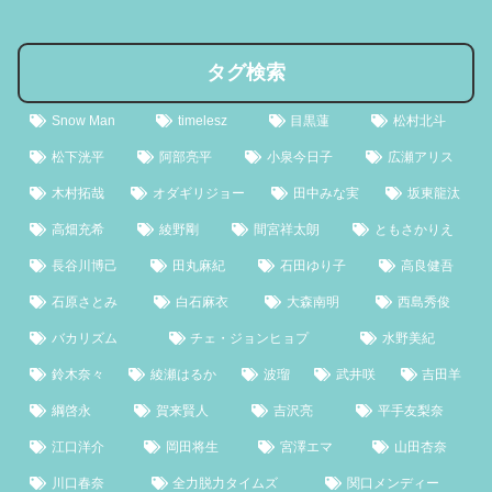
タグ検索
Snow Man
timelesz
目黒蓮
松村北斗
松下洸平
阿部亮平
小泉今日子
広瀬アリス
木村拓哉
オダギリジョー
田中みな実
坂東龍汰
高畑充希
綾野剛
間宮祥太朗
ともさかりえ
長谷川博己
田丸麻紀
石田ゆり子
高良健吾
石原さとみ
白石麻衣
大森南明
西島秀俊
バカリズム
チェ・ジョンヒョプ
水野美紀
鈴木奈々
綾瀬はるか
波瑠
武井咲
吉田羊
綱啓永
賀来賢人
吉沢亮
平手友梨奈
江口洋介
岡田将生
宮澤エマ
山田杏奈
川口春奈
全力脱力タイムズ
関口メンディー