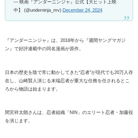
— 映画『アンダーニンジャ』公式【大ヒット上映
中】 (@underninja_mv)
December 24, 2024
『アンダーニンジャ』は、2018年から『週間ヤングマガジ
ン』で好評連載中の同名漫画が原作。
日本の歴史を陰で常に動かしてきた“忍者”が現代でも20万人存
在し、山崎賢人演じる末端忍者が重大な任務を任されるとこ
ろから物語は始まります。
間宮祥太朗さんは、忍者組織「NIN」のエリート忍者・加藤役
を演じます。