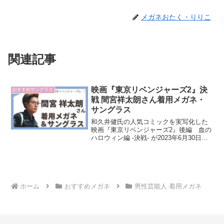
メガネおたく・りりこ
関連記事
映画『東京リベンジャーズ2』決
おすすめサングラス
戦 間宮祥太朗さん着用メガネ・
サングラス
和久井健氏の人気コミックを実写化した
映画『東京リベンジャーズ2』後編 血の
ハロウィン編 -決戦- が2023年6月30日に
公開！この記事では、現役メガネショッ
プ店員のわたしが、同映画でキサキ役を
演じる間宮祥太朗さんが衣装として着用
しているメ...
ホーム
おすすめメガネ
男性芸能人 着用メガネ