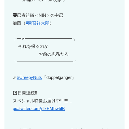
🥷忍者組織＜NIN＞の中忍
加藤（
#間宮祥太朗
）
╭━∧━━━━━━━━━━━╮
それを探るのが
お前の忍務だろ
╰━━━━━━━━━━━━━╯
♬
#CreepyNuts
「doppelgänger」
7️⃣日間連続!!
スペシャル映像お届け中!!!!!!!…
pic.twitter.com/jTkEMhw5lB