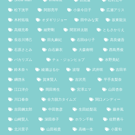
松下洸平
阿部亮平
小泉今日子
広瀬アリス
木村拓哉
オダギリジョー
田中みな実
坂東龍汰
高畑充希
綾野剛
間宮祥太朗
ともさかりえ
長谷川博己
田丸麻紀
石田ゆり子
高良健吾
石原さとみ
白石麻衣
大森南明
西島秀俊
バカリズム
チェ・ジョンヒョプ
水野美紀
鈴木奈々
綾瀬はるか
波瑠
武井咲
吉田羊
綱啓永
賀来賢人
吉沢亮
平手友梨奈
江口洋介
岡田将生
宮澤エマ
山田杏奈
川口春奈
全力脱力タイムズ
関口メンディー
吉田鋼太郎
中田敦彦
生田絵梨花
藤井風
山崎賢人
深田恭子
ホラン千秋
佐野勇斗
北川景子
山田裕貴
高橋一生
小栗旬