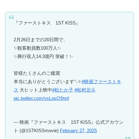
『ファーストキス 1ST KISS』
2月26日までの20日間で、
✨観客動員数100万人✨
✨興行収入14.3億円 突破！✨
皆様たくさんのご鑑賞
本当にありがとうございます°˖✧
#映画ファーストキ
ス
大ヒット上映中
#松たか子
#松村北斗
pic.twitter.com/ysLosO9nnf
— 映画『ファーストキス 1ST KISS』公式アカウン
ト (@1STKISSmovie)
February 27, 2025