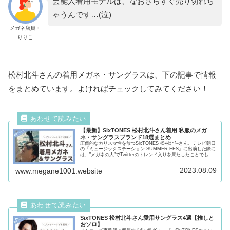
芸能人着用モデルは、なおさらすぐ売り切れち
ゃうんです…(泣)
メガネ店員・
りりこ
松村北斗さんの着用メガネ・サングラスは、下の記事で情報
をまとめています。よければチェックしてみてください！
【最新】SixTONES 松村北斗さん着用 私服のメガ
ネ・サングラスブランド18選まとめ
圧倒的なカリスマ性を放つSixTONES 松村北斗さん。テレビ朝日
の『ミュージックステーション SUMMER FES』に出演した際に
は、”メガネの人”でTwitterのトレンド入りを果たしたことでも有
名です。松村北斗さんと言えば、たくさんの...
2023.08.09
www.megane1001.website
SixTONES 松村北斗さん愛用サングラス4選【推しと
おソロ】