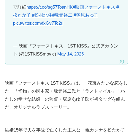
▽詳細
https://t.co/sg57ToanHK
#映画ファーストキス
#
松たか子
#松村北斗
#坂元裕二
#塚原あゆ子
pic.twitter.com/fxGv7Tc2rl
— 映画『ファーストキス 1ST KISS』公式アカウン
ト (@1STKISSmovie)
May 14, 2025
映画『ファーストキス 1ST KISS』は、「花束みたいな恋をし
た」「怪物」の脚本家・坂元裕二氏と「ラストマイル」「わ
たしの幸せな結婚」の監督・塚原あゆ子氏が初タッグを組ん
だ、オリジナルラブストーリー。
結婚15年で夫を事故で亡くした主人公・硯カンナを松たか子