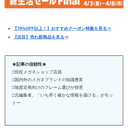
【70%OFF以上！】おすすめクーポン特集を見る⇒
【注目】売れ筋商品を見る⇒
★記事の信頼性★
□現役メガネショップ店員
□国内外のメガネブランドの知識豊富
□強度近視向けのフレーム選びが得意
□元編集者。「いち早く確かな情報を届ける」がモッ
トー