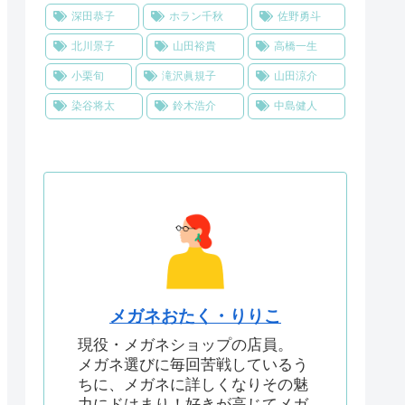
深田恭子
ホラン千秋
佐野勇斗
北川景子
山田裕貴
高橋一生
小栗旬
滝沢眞規子
山田涼介
染谷将太
鈴木浩介
中島健人
メガネおたく・りりこ
現役・メガネショップの店員。
メガネ選びに毎回苦戦しているう
ちに、メガネに詳しくなりその魅
力にドはまり！好きが高じてメガ