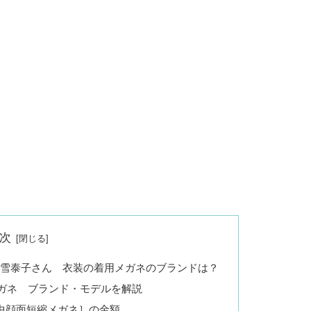
次
松雪泰子さん 衣装の着用メガネのブランドは？
ガネ ブランド・モデルを解説
nium ［中顔面短縮メガネ］の金額