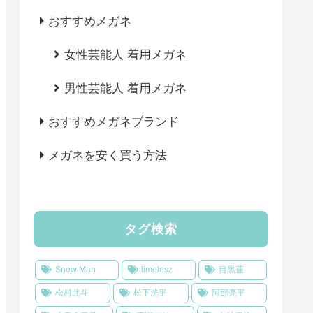
おすすめメガネ
女性芸能人 着用メガネ
男性芸能人 着用メガネ
おすすめメガネブランド
メガネを安く買う方法
タグ検索
Snow Man
timelesz
目黒蓮
松村北斗
松下洸平
阿部亮平