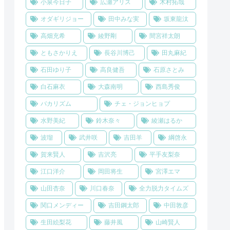
小泉今日子
広瀬アリス
木村拓哉
オダギリジョー
田中みな実
坂東龍汰
高畑充希
綾野剛
間宮祥太朗
ともさかりえ
長谷川博己
田丸麻紀
石田ゆり子
高良健吾
石原さとみ
白石麻衣
大森南明
西島秀俊
バカリズム
チェ・ジョンヒョプ
水野美紀
鈴木奈々
綾瀬はるか
波瑠
武井咲
吉田羊
綱啓永
賀来賢人
吉沢亮
平手友梨奈
江口洋介
岡田将生
宮澤エマ
山田杏奈
川口春奈
全力脱力タイムズ
関口メンディー
吉田鋼太郎
中田敦彦
生田絵梨花
藤井風
山崎賢人