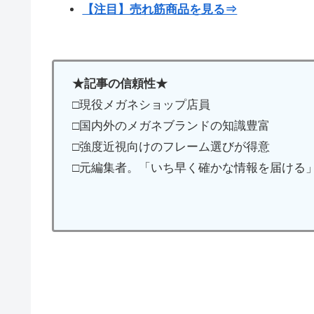
【注目】売れ筋商品を見る⇒
★記事の信頼性★
□現役メガネショップ店員
□国内外のメガネブランドの知識豊富
□強度近視向けのフレーム選びが得意
□元編集者。「いち早く確かな情報を届ける