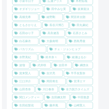
小泉今日子
広瀬アリス
木村拓哉
オダギリジョー
田中みな実
坂東龍汰
高畑充希
綾野剛
間宮祥太朗
ともさかりえ
長谷川博己
田丸麻紀
石田ゆり子
高良健吾
石原さとみ
白石麻衣
大森南明
西島秀俊
バカリズム
チェ・ジョンヒョプ
水野美紀
鈴木奈々
綾瀬はるか
波瑠
武井咲
吉田羊
綱啓永
賀来賢人
吉沢亮
平手友梨奈
江口洋介
岡田将生
宮澤エマ
山田杏奈
川口春奈
全力脱力タイムズ
関口メンディー
吉田鋼太郎
中田敦彦
生田絵梨花
藤井風
山崎賢人