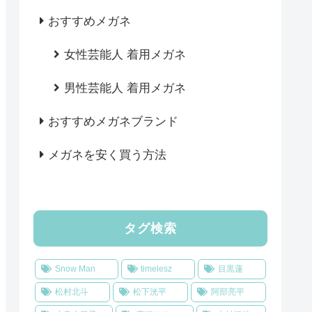
おすすめメガネ
女性芸能人 着用メガネ
男性芸能人 着用メガネ
おすすめメガネブランド
メガネを安く買う方法
タグ検索
Snow Man
timelesz
目黒蓮
松村北斗
松下洸平
阿部亮平