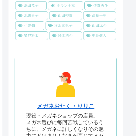
深田恭子
ホラン千秋
佐野勇斗
北川景子
山田裕貴
高橋一生
小栗旬
滝沢眞規子
山田涼介
染谷将太
鈴木浩介
中島健人
メガネおたく・りりこ
現役・メガネショップの店員。
メガネ選びに毎回苦戦しているう
ちに、メガネに詳しくなりその魅
力にドはまり！好きが高じてメガ