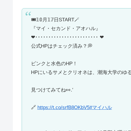
🎟️𝟙𝟘月𝟙𝟟日START🪄
『マイ・セカンド・アオハル』
❤︎････････････････････････ ❤︎
公式HPはチェック済み？💭
ピンクと水色のHP！
HPにいるサメとクリオネは、潮海大学のゆる
見つけてみてね👀.′
🔗
https://t.co/srfB8OKbV5
#マイハル