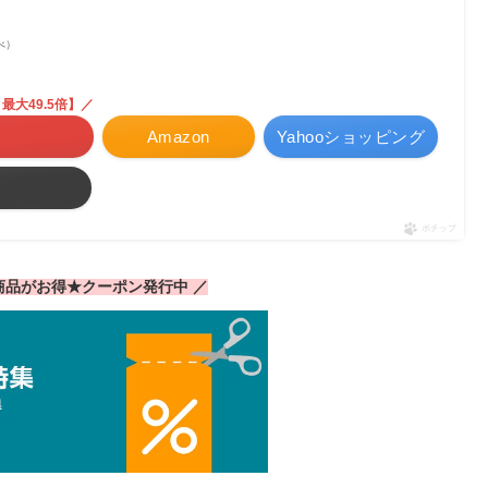
調べ）
最大49.5倍】／
Amazon
Yahooショッピング
ポチップ
気商品がお得★クーポン発行中 ／