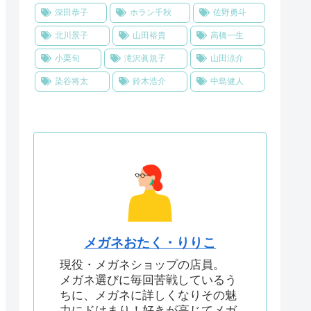
深田恭子
ホラン千秋
佐野勇斗
北川景子
山田裕貴
高橋一生
小栗旬
滝沢眞規子
山田涼介
染谷将太
鈴木浩介
中島健人
メガネおたく・りりこ
現役・メガネショップの店員。
メガネ選びに毎回苦戦しているう
ちに、メガネに詳しくなりその魅
力にドはまり！好きが高じてメガ