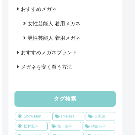
おすすめメガネ
女性芸能人 着用メガネ
男性芸能人 着用メガネ
おすすめメガネブランド
メガネを安く買う方法
タグ検索
Snow Man
timelesz
目黒蓮
松村北斗
松下洸平
阿部亮平