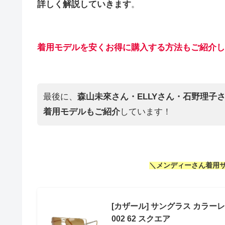
詳しく解説していきます
。
着用モデルを
安くお得に購入する方法もご紹介
し
最後に、
森山未來さん・ELLYさん・石野理子
着用モデルもご紹介
しています！
＼メンディー
さん
着用
[カザール] サングラス カラーレ
002 62 スクエア