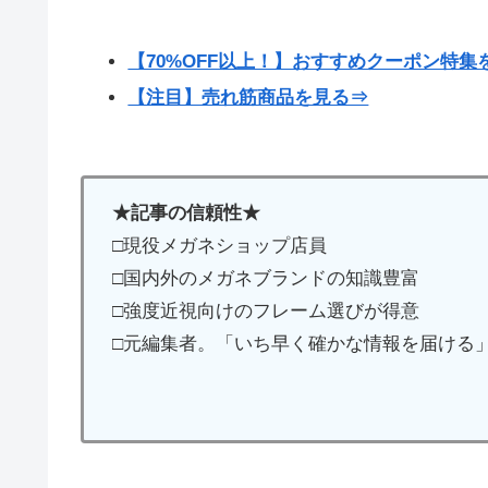
【70%OFF以上！】おすすめクーポン特集
【注目】売れ筋商品を見る⇒
★記事の信頼性★
□現役メガネショップ店員
□国内外のメガネブランドの知識豊富
□強度近視向けのフレーム選びが得意
□元編集者。「いち早く確かな情報を届ける