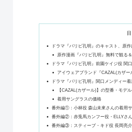
目
ドラマ『パリピ孔明』のキャスト、原作
原作漫画『パリピ孔明』無料で観る
ドラマ『パリピ孔明』前園ケイジ役 関
アイウェアブランド『CAZAL(カザー
ドラマ『パリピ孔明』関口メンディー着
【CAZAL(カザール)】の型番・モデ
着用サングラスの価格
番外編①：小林役 森山未來さんの着用
番外編②：赤兎馬カンフー役・ELLYさ
番外編③：スティーブ・キド役 長岡亮