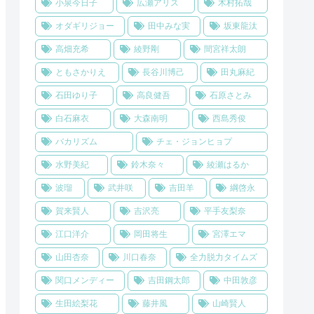
小泉今日子
広瀬アリス
木村拓哉
オダギリジョー
田中みな実
坂東龍汰
高畑充希
綾野剛
間宮祥太朗
ともさかりえ
長谷川博己
田丸麻紀
石田ゆり子
高良健吾
石原さとみ
白石麻衣
大森南明
西島秀俊
バカリズム
チェ・ジョンヒョプ
水野美紀
鈴木奈々
綾瀬はるか
波瑠
武井咲
吉田羊
綱啓永
賀来賢人
吉沢亮
平手友梨奈
江口洋介
岡田将生
宮澤エマ
山田杏奈
川口春奈
全力脱力タイムズ
関口メンディー
吉田鋼太郎
中田敦彦
生田絵梨花
藤井風
山崎賢人