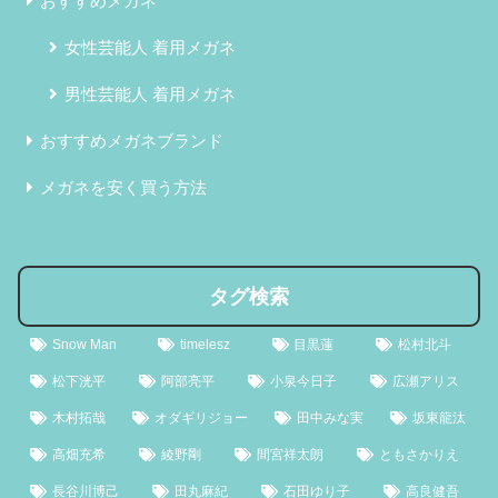
おすすめメガネ
女性芸能人 着用メガネ
男性芸能人 着用メガネ
おすすめメガネブランド
メガネを安く買う方法
タグ検索
Snow Man
timelesz
目黒蓮
松村北斗
松下洸平
阿部亮平
小泉今日子
広瀬アリス
木村拓哉
オダギリジョー
田中みな実
坂東龍汰
高畑充希
綾野剛
間宮祥太朗
ともさかりえ
長谷川博己
田丸麻紀
石田ゆり子
高良健吾