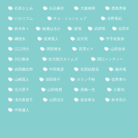
石原さとみ
白石麻衣
大森南明
西島秀俊
バカリズム
チェ・ジョンヒョプ
水野美紀
鈴木奈々
綾瀬はるか
波瑠
武井咲
吉田羊
綱啓永
賀来賢人
吉沢亮
平手友梨奈
江口洋介
岡田将生
宮澤エマ
山田杏奈
川口春奈
全力脱力タイムズ
関口メンディー
吉田鋼太郎
中田敦彦
生田絵梨花
藤井風
山崎賢人
深田恭子
ホラン千秋
佐野勇斗
北川景子
山田裕貴
高橋一生
小栗旬
滝沢眞規子
山田涼介
染谷将太
鈴木浩介
中島健人