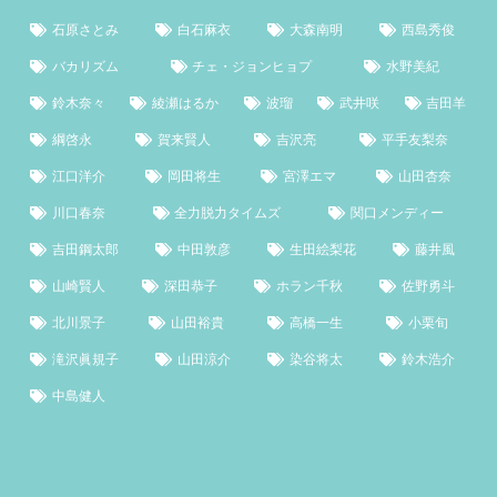
石原さとみ
白石麻衣
大森南明
西島秀俊
バカリズム
チェ・ジョンヒョプ
水野美紀
鈴木奈々
綾瀬はるか
波瑠
武井咲
吉田羊
綱啓永
賀来賢人
吉沢亮
平手友梨奈
江口洋介
岡田将生
宮澤エマ
山田杏奈
川口春奈
全力脱力タイムズ
関口メンディー
吉田鋼太郎
中田敦彦
生田絵梨花
藤井風
山崎賢人
深田恭子
ホラン千秋
佐野勇斗
北川景子
山田裕貴
高橋一生
小栗旬
滝沢眞規子
山田涼介
染谷将太
鈴木浩介
中島健人