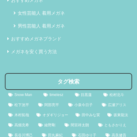
おすすめメガネ
女性芸能人 着用メガネ
男性芸能人 着用メガネ
おすすめメガネブランド
メガネを安く買う方法
タグ検索
Snow Man
timelesz
目黒蓮
松村北斗
松下洸平
阿部亮平
小泉今日子
広瀬アリス
木村拓哉
オダギリジョー
田中みな実
坂東龍汰
高畑充希
綾野剛
間宮祥太朗
ともさかりえ
長谷川博己
田丸麻紀
石田ゆり子
高良健吾