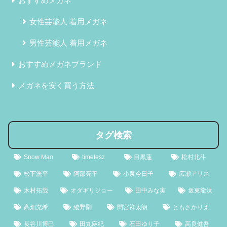
おすすめメガネ
女性芸能人 着用メガネ
男性芸能人 着用メガネ
おすすめメガネブランド
メガネを安く買う方法
タグ検索
Snow Man
timelesz
目黒蓮
松村北斗
松下洸平
阿部亮平
小泉今日子
広瀬アリス
木村拓哉
オダギリジョー
田中みな実
坂東龍汰
高畑充希
綾野剛
間宮祥太朗
ともさかりえ
長谷川博己
田丸麻紀
石田ゆり子
高良健吾