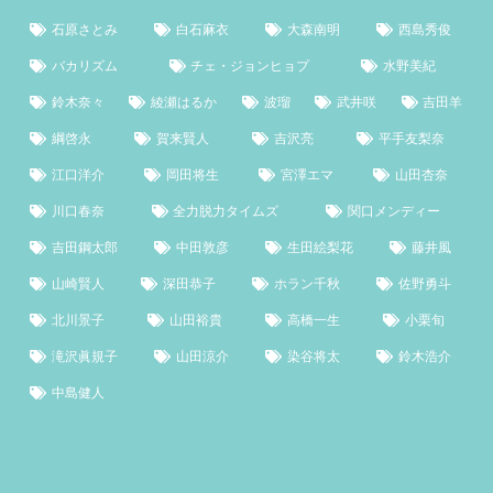
石原さとみ
白石麻衣
大森南明
西島秀俊
バカリズム
チェ・ジョンヒョプ
水野美紀
鈴木奈々
綾瀬はるか
波瑠
武井咲
吉田羊
綱啓永
賀来賢人
吉沢亮
平手友梨奈
江口洋介
岡田将生
宮澤エマ
山田杏奈
川口春奈
全力脱力タイムズ
関口メンディー
吉田鋼太郎
中田敦彦
生田絵梨花
藤井風
山崎賢人
深田恭子
ホラン千秋
佐野勇斗
北川景子
山田裕貴
高橋一生
小栗旬
滝沢眞規子
山田涼介
染谷将太
鈴木浩介
中島健人