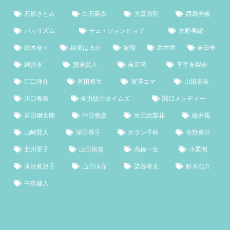
石原さとみ
白石麻衣
大森南明
西島秀俊
バカリズム
チェ・ジョンヒョプ
水野美紀
鈴木奈々
綾瀬はるか
波瑠
武井咲
吉田羊
綱啓永
賀来賢人
吉沢亮
平手友梨奈
江口洋介
岡田将生
宮澤エマ
山田杏奈
川口春奈
全力脱力タイムズ
関口メンディー
吉田鋼太郎
中田敦彦
生田絵梨花
藤井風
山崎賢人
深田恭子
ホラン千秋
佐野勇斗
北川景子
山田裕貴
高橋一生
小栗旬
滝沢眞規子
山田涼介
染谷将太
鈴木浩介
中島健人