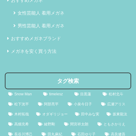
おすすめメガネ
女性芸能人 着用メガネ
男性芸能人 着用メガネ
おすすめメガネブランド
メガネを安く買う方法
タグ検索
Snow Man
timelesz
目黒蓮
松村北斗
松下洸平
阿部亮平
小泉今日子
広瀬アリス
木村拓哉
オダギリジョー
田中みな実
坂東龍汰
高畑充希
綾野剛
間宮祥太朗
ともさかりえ
長谷川博己
田丸麻紀
石田ゆり子
高良健吾