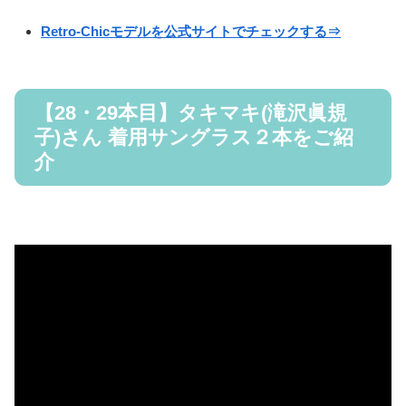
Retro-Chicモデルを公式サイトでチェックする⇒
【28・29本目】タキマキ(滝沢眞規
子)さん 着用サングラス２本をご紹
介