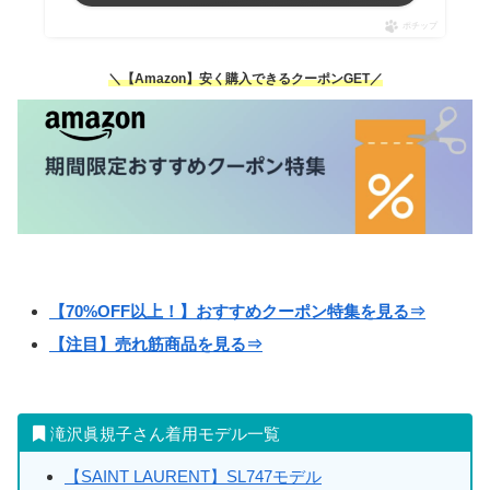
ポチップ
＼【Amazon】安く購入できるクーポンGET／
【70%OFF以上！】おすすめクーポン特集を見る⇒
【注目】売れ筋商品を見る⇒
滝沢眞規子さん着用モデル一覧
【SAINT LAURENT】SL747モデル