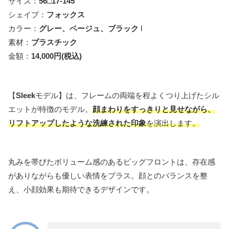
サイズ：
56□17-145
シェイプ：
フォックス
カラー：
グレー、ベージュ、ブラック
l
素材：
プラスチック
金額：
14,000円(税込)
【
Sleek
モデル】は、フレームの両端を程よくつり上げたシル
エットが特徴のモデル。
顔まわりをすっきりと見せながら、
リフトアップしたような洗練された印象
を演出します。
丸みを帯びたボリューム感のあるビッグフロントは、存在感
がありながらも優しい表情をプラス。顔とのバランスを整
え、小顔効果も期待できるデザインです。