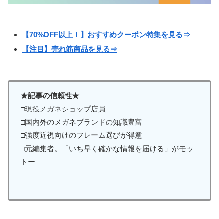
【70%OFF以上！】おすすめクーポン特集を見る⇒
【注目】売れ筋商品を見る⇒
★記事の信頼性★
□現役メガネショップ店員
□国内外のメガネブランドの知識豊富
□強度近視向けのフレーム選びが得意
□元編集者。「いち早く確かな情報を届ける」がモッ
トー