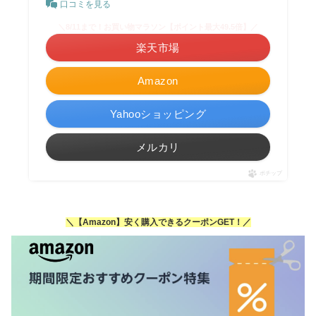
口コミを見る
＼8/11まで！お買い物マラソン【ポイント最大49.5倍】／
楽天市場
Amazon
Yahooショッピング
メルカリ
ポチップ
＼【Amazon】
安く購入できるクーポンGET！
／