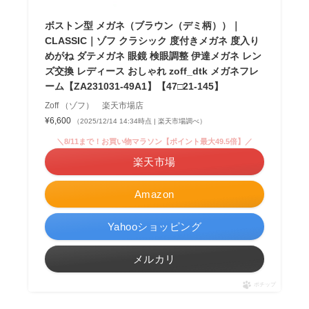
ボストン型 メガネ（ブラウン（デミ柄））｜
CLASSIC｜ゾフ クラシック 度付きメガネ 度入り
めがね ダテメガネ 眼鏡 検眼調整 伊達メガネ レン
ズ交換 レディース おしゃれ zoff_dtk メガネフレ
ーム【ZA231031-49A1】【47□21-145】
Zoff （ゾフ） 楽天市場店
¥6,600
（2025/12/14 14:34時点 | 楽天市場調べ）
＼8/11まで！お買い物マラソン【ポイント最大49.5倍】／
楽天市場
Amazon
Yahooショッピング
メルカリ
ポチップ