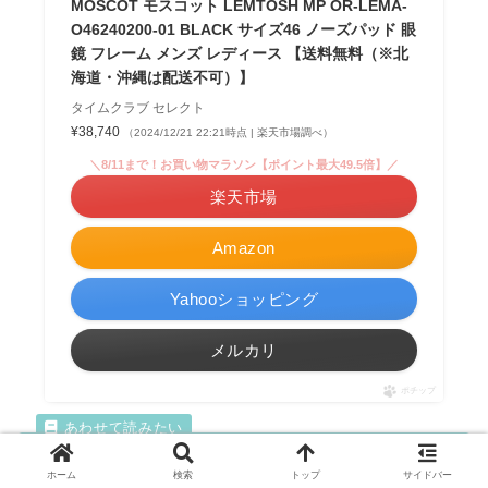
MOSCOT モスコット LEMTOSH MP OR-LEMA-
O46240200-01 BLACK サイズ46 ノーズパッド 眼
鏡 フレーム メンズ レディース 【送料無料（※北
海道・沖縄は配送不可）】
タイムクラブ セレクト
¥38,740
（2024/12/21 22:21時点 | 楽天市場調べ）
＼8/11まで！お買い物マラソン【ポイント最大49.5倍】／
楽天市場
Amazon
Yahooショッピング
メルカリ
ポチップ
【眼鏡店員が解説】川口春奈さん着用メガネ・サング
ラスなど16選まとめ┃2025年最新
ホーム
検索
トップ
サイドバー
雑誌『二コラ』の専属モデルとしてデビューし、今では数々のド