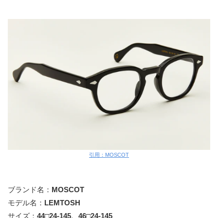
引用：MOSCOT
ブランド名：
MOSCOT
モデル名：
LEMTOSH
サイズ：
44□24-145
、46□24-
145