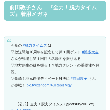
前田敦子さん 『全力！脱力タイム
ズ』着用メガネ
今夜の
#脱力タイムズ
は
▽放送開始10周年を記念して第１回ゲスト
#博多大吉
さんが登場し第１回目の名場面を振り返る
▽地方創生の鍵を握る！？地方タレントの重要性を解
説。
▽豪華！地元自慢ディベート対決に
#前田敦子
さん
が参戦！
pic.twitter.com/4URsoisMgy
— 【公式】全力！脱力タイムズ (@datsuryoku_cx)