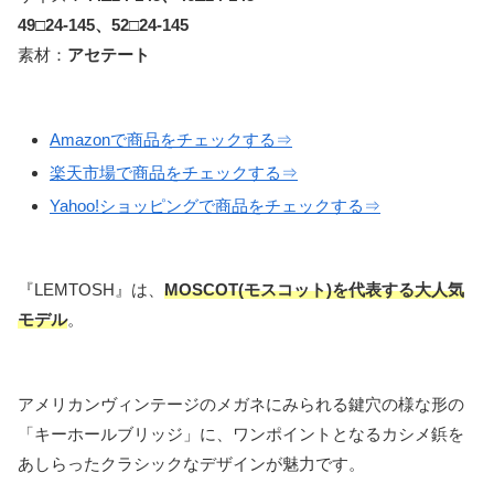
49□24-
145
、52□24-
145
素材：
アセテート
Amazonで商品をチェックする⇒
楽天市場で商品をチェックする⇒
Yahoo!ショッピングで商品をチェックする⇒
『LEMTOSH』は、
MOSCOT(モスコット)を代表する大人気
モデル
。
アメリカンヴィンテージのメガネにみられる鍵穴の様な形の
「キーホールブリッジ」に、ワンポイントとなるカシメ鋲を
あしらったクラシックなデザインが魅力です。