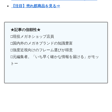
【注目】売れ筋商品を見る⇒
★記事の信頼性★
□現役メガネショップ店員
□国内外のメガネブランドの知識豊富
□強度近視向けのフレーム選びが得意
□元編集者。「いち早く確かな情報を届ける」がモッ
トー