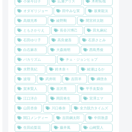
小泉今日子
広瀬アリス
木村拓哉
オダギリジョー
田中みな実
坂東龍汰
高畑充希
綾野剛
間宮祥太朗
ともさかりえ
長谷川博己
田丸麻紀
石田ゆり子
高良健吾
石原さとみ
白石麻衣
大森南明
西島秀俊
バカリズム
チェ・ジョンヒョプ
水野美紀
鈴木奈々
綾瀬はるか
波瑠
武井咲
吉田羊
綱啓永
賀来賢人
吉沢亮
平手友梨奈
江口洋介
岡田将生
宮澤エマ
山田杏奈
川口春奈
全力脱力タイムズ
関口メンディー
吉田鋼太郎
中田敦彦
生田絵梨花
藤井風
山崎賢人