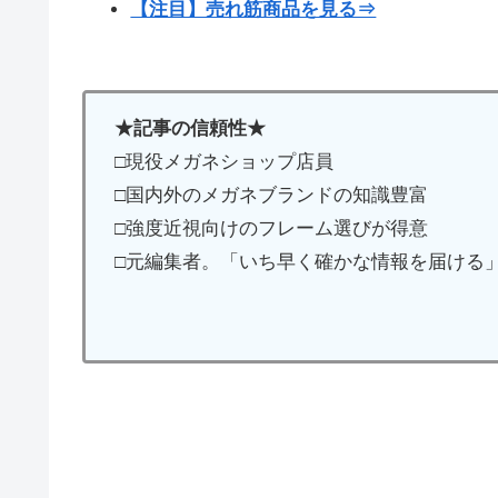
【注目】売れ筋商品を見る⇒
★記事の信頼性★
□現役メガネショップ店員
□国内外のメガネブランドの知識豊富
□強度近視向けのフレーム選びが得意
□元編集者。「いち早く確かな情報を届ける