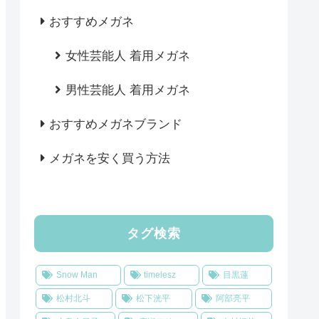
おすすめメガネ
女性芸能人 着用メガネ
男性芸能人 着用メガネ
おすすめメガネブランド
メガネを安く買う方法
タグ検索
Snow Man
timelesz
目黒蓮
松村北斗
松下洸平
阿部亮平