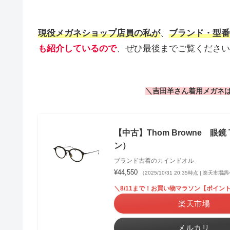
現役メガネショップ店員の私が
、
ブランド・型番
も紹介しているので
、ぜひ最後までご覧ください
＼吉田羊さん着用メガネは
【中古】Thom Browne 眼鏡 
ン）
ブランド古着のカインドオル
¥44,550
（2025/10/31 20:35時点 | 楽天市場
＼8/11まで！お買い物マラソン【ポイント
楽天市場
メルカリ