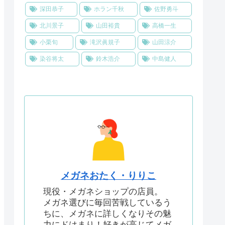
深田恭子
ホラン千秋
佐野勇斗
北川景子
山田裕貴
高橋一生
小栗旬
滝沢眞規子
山田涼介
染谷将太
鈴木浩介
中島健人
メガネおたく・りりこ
現役・メガネショップの店員。
メガネ選びに毎回苦戦しているう
ちに、メガネに詳しくなりその魅
力にドはまり！好きが高じてメガ