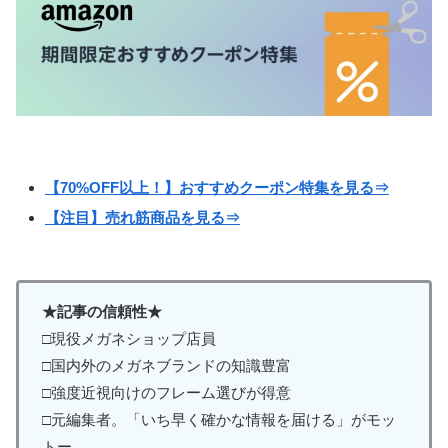
【70%OFF以上！】おすすめクーポン特集を見る⇒
【注目】売れ筋商品を見る⇒
★記事の信頼性★
□現役メガネショップ店員
□国内外のメガネブランドの知識豊富
□強度近視向けのフレーム選びが得意
□元編集者。「いち早く確かな情報を届ける」がモッ
トー