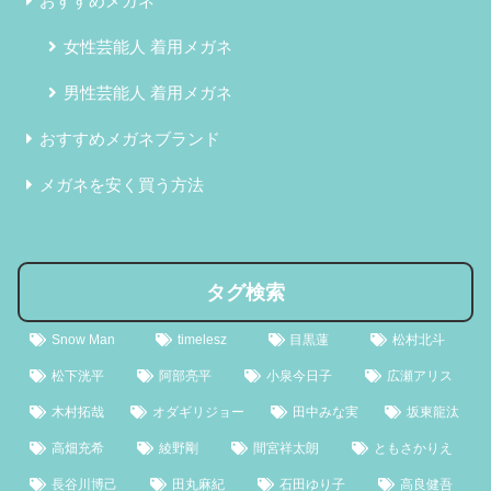
おすすめメガネ
女性芸能人 着用メガネ
男性芸能人 着用メガネ
おすすめメガネブランド
メガネを安く買う方法
タグ検索
Snow Man
timelesz
目黒蓮
松村北斗
松下洸平
阿部亮平
小泉今日子
広瀬アリス
木村拓哉
オダギリジョー
田中みな実
坂東龍汰
高畑充希
綾野剛
間宮祥太朗
ともさかりえ
長谷川博己
田丸麻紀
石田ゆり子
高良健吾