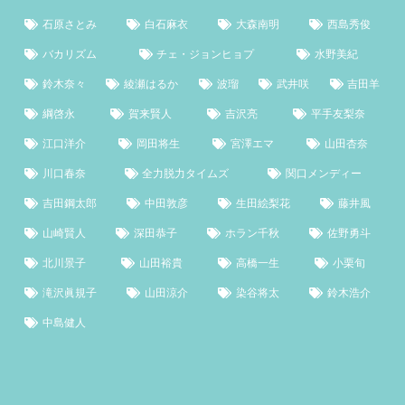
石原さとみ
白石麻衣
大森南明
西島秀俊
バカリズム
チェ・ジョンヒョプ
水野美紀
鈴木奈々
綾瀬はるか
波瑠
武井咲
吉田羊
綱啓永
賀来賢人
吉沢亮
平手友梨奈
江口洋介
岡田将生
宮澤エマ
山田杏奈
川口春奈
全力脱力タイムズ
関口メンディー
吉田鋼太郎
中田敦彦
生田絵梨花
藤井風
山崎賢人
深田恭子
ホラン千秋
佐野勇斗
北川景子
山田裕貴
高橋一生
小栗旬
滝沢眞規子
山田涼介
染谷将太
鈴木浩介
中島健人